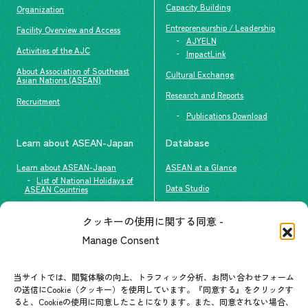
Capacity Building
Organization
Entrepreneurship / Leadership
Facility Overview and Access
AJYELN
Activities of the AJC
ImpactLink
About Association of Southeast
Cultural Exchange
Asian Nations (ASEAN)
Research and Reports
Recruitment
Publications Download
Learn about ASEAN-Japan
Database
Learn about ASEAN-Japan
ASEAN at a Glance
List of National Holidays of
Data Studio
ASEAN Countries
The people of ASEAN-Japan
クッキーの使用に関する同意 -
Contact
#ImpactASEAN
Manage Consent
FAQs
Group visit program
Contact List
AJC Newsletter
当サイトでは、閲覧体験の向上、トラフィック分析、お問い合わせフォーム
の送信にCookie（クッキー）を使用しています。『同意する』をクリックす
ASEANPEDIA
ると、Cookieの使用に同意したことになります。また、同意されない場合、