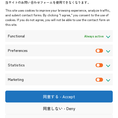
当サイトのお問い合わせフォームを使用できなくなります。
Events & News
This site uses cookies to improve your browsing experience, analyze traffic,
and submit contact forms. By clicking "I agree," you consent to the use of
Upcoming Events
cookies. If you do not agree, you will not be able to use the contact form on
this site.
Event Information
Press Releases/Media Coverage
Functional
Always active
Tender notices
Announcements
Preferences
P
r
Statistics
e
S
f
t
Marketing
e
a
M
r
t
a
e
i
r
同意する - Accept
Shin-Onarimon Bldg.,
n
s
k
6-17-19 Shimbashi, Minato-
ku, Tokyo 105-0004
c
t
同意しない - Deny
e
(Phone number)
e
i
t