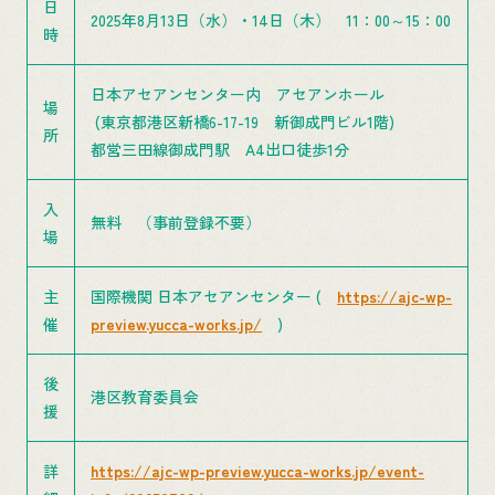
日
2025年8月13日（水）・14日（木） 11：00～15：00
時
日本アセアンセンター内 アセアンホール
場
(東京都港区新橋6-17-19 新御成門ビル1階)
所
都営三田線御成門駅 A4出口徒歩1分
入
無料 （事前登録不要）
場
主
国際機関 日本アセアンセンター (
https://ajc-wp-
催
preview.yucca-works.jp/
)
後
港区教育委員会
援
詳
https://ajc-wp-preview.yucca-works.jp/event-