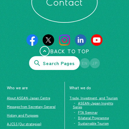
Contact
BACK TO TOP
Search Pages
EN
JP
Who we are
What we do
About ASEAN-Japan Centre
Trade, Investment, and Tourism
ASEAN-Japan Insights
Message from Secretary General
Series
FTA Seminar
History and Purposes
Bilateral Programme
Sustainable Tourism
AJC5.5 (Our strategies)