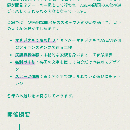
霞が関見学デー」の一環として行われ、ASEAN諸国の文化や遊
びに楽しくふれられる内容となっています。
会場では、ASEAN諸国出身のスタッフとの交流を通じて、以下
のような体験が楽しめます：
オリジナルうちわ作り
：センターオリジナルのASEAN各国
のアイコンスタンプで飾る工作
民族衣装体験
：本格的な衣装を身にまとって記念撮影
名刺づくり
：各国の文字を使って自分だけの名刺をデザイ
ン
スポーツ体験
：東南アジアで親しまれている遊びにチャレ
ンジ
皆様のお越しをお待ちしております。
開催概要