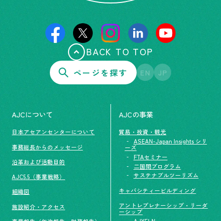
BACK TO TOP
ページを探す
EN
JP
AJCについて
AJCの事業
日本アセアンセンターについて
貿易・投資・観光
ASEAN-Japan Insights シリ
事務総長からのメッセージ
ーズ
FTAセミナー
沿革および活動目的
二国間プログラム
サステナブルツーリズム
AJC5.5（事業戦略）
キャパシティービルディング
組織図
アントレプレナーシップ・リーダ
施設紹介・アクセス
ーシップ
AJYELN