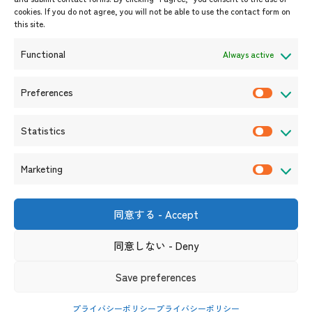
cookies. If you do not agree, you will not be able to use the contact form on
イベント案内
this site.
プレスリリース/メディア掲載情
報
Functional
Always active
入札/公募情報
お知らせ
Preferences
P
r
Statistics
e
S
f
t
Marketing
e
a
M
r
t
a
e
i
r
同意する - Accept
〒105-0004
n
s
k
東京都港区新橋6-17-19 新御成
門ビル1階
c
t
同意しない - Deny
e
（連絡先）
e
i
t
s
リンク集
サイト利用規約
プライバシーポリシー
Save preferences
c
i
ソーシャルメディアポリシー及び免責事項
s
n
プライバシーポリシー
プライバシーポリシー