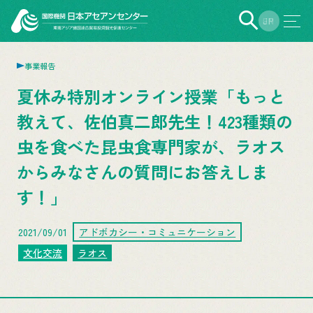
EN
JP
事業報告
夏休み特別オンライン授業「もっと
教えて、佐伯真二郎先生！423種類の
虫を食べた昆虫食専門家が、ラオス
からみなさんの質問にお答えしま
す！」
2021/09/01
アドボカシー・コミュニケーション
文化交流
ラオス