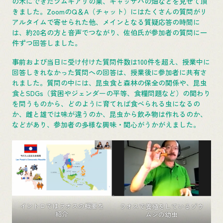
の木にできたツムギアリの巣、キャッサバの畑などを見せて頂
きました。ZoomのQ＆A（チャット）にはたくさんの質問がリ
アルタイムで寄せられた他、メインとなる質疑応答の時間に
は、約20名の方と音声でつながり、佐伯氏が参加者の質問に一
件ずつ回答しました。
事前および当日に受け付けた質問件数は100件を超え、授業中に
回答しきれなかった質問への回答は、授業後に参加者に共有さ
れました。質問の中には、昆虫食と森林の保全の関係や、昆虫
食とSDGs（貧困やジェンダーの平等、食糧問題など）の関わり
を問うものから、どのように育てれば食べられる虫になるの
か、雌と雄では味が違うのか、昆虫から飲み物は作れるのか、
などがあり、参加者の多様な興味・関心がうかがえました。
イントロではラオスの概要を
ラオスで養殖をしているゾウ
紹介
ムシの幼虫