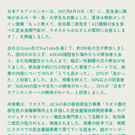
日本アセアンセンターは、2021月8月16日（月）に、昆虫食に興
味がある小・中・高・大学生を対象とした、夏休み特別オンラ
イン授業「もっと教えて、佐伯真二郎先生！423種類の虫を食
べた昆虫食専門家が、ラオスからみなさんの質問にお答えしま
す！」を開催しました。
当日はZoom及びYouTubeを通じて、約200名の方が参加しまし
た。国内のみならず、ASEAN諸国含む海外からの参加者も多
く、また幼稚園生から大人まで、幅広い年齢層の方の参加があ
りました。参加者の約57％が回答した事後アンケートでは、授
業の内容について78％が「とても良かった」、22％が「良かっ
た」と回答しました。また、授業を終えて、50%以上の回答者
が「ASEANの国々や文化への興味がわいた」、29％が「日本ア
セアンセンターへの興味がわいた」と回答しました。
本授業は、ラオスで、JICAの草の根技術協力事業「ラオス農村
部住民の食糧事情向上を目指した昆虫養殖技術開発事業」のプ
ロジェクトマネージャー兼昆虫専門家として活動する、佐伯真
二郎氏の協力のもと、実施されました。授業の前半では、実際
にラオスでの昆虫養殖事業で育てている昆虫や、庭のマンゴー