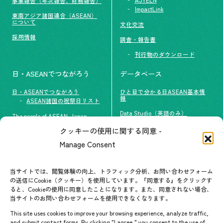
事業報告（年次報告、財務報告）
ImpactLink
東南アジア諸国連合（ASEAN）
について
文化交流
採用情報
調査・報告書
刊行物のダウンロード
日・ASEANでつながろう
データベース
日・ASEANでつながろう
ひと目で分かる日ASEAN基本情
報
ASEAN諸国の祝祭日リスト
Data Studio（英語のみ）
The people of ASEAN-Japan
クッキーの使用に関する同意 -
#ImpactASEAN
お問い合わせ
Manage Consent
グループ訪問の受け入れ
よくあるご質問
メールマガジン登録
当サイトでは、閲覧体験の向上、トラフィック分析、お問い合わせフォーム
お問い合わせ先一覧
ASEANPEDIA
の送信にCookie（クッキー）を使用しています。『同意する』をクリックす
ると、Cookieの使用に同意したことになります。また、同意されない場合、
当サイトのお問い合わせフォームを使用できなくなります。
イベント・お知らせ
This site uses cookies to improve your browsing experience, analyze traffic,
開催中・開催予定のイベント
and submit contact forms. By clicking "I agree," you consent to the use of