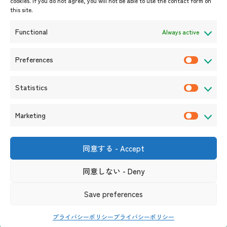
cookies. If you do not agree, you will not be able to use the contact form on
イベント案内
this site.
プレスリリース/メディア掲載情
報
Functional
Always active
入札/公募情報
お知らせ
Preferences
P
r
Statistics
e
S
f
t
Marketing
e
a
M
r
t
a
e
i
r
同意する - Accept
〒105-0004
n
s
k
東京都港区新橋6-17-19 新御成
門ビル1階
c
t
同意しない - Deny
e
（連絡先）
e
i
t
s
リンク集
サイト利用規約
プライバシーポリシー
Save preferences
c
i
ソーシャルメディアポリシー及び免責事項
s
n
プライバシーポリシー
プライバシーポリシー
g
Copyright© ASEAN Promotion Centre on Trade, Investment and Tourism. All Rights Reserved.