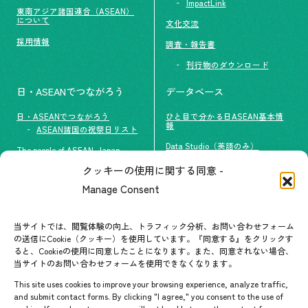
ImpactLink
東南アジア諸国連合（ASEAN）
について
文化交流
採用情報
調査・報告書
刊行物のダウンロード
日・ASEANでつながろう
データベース
日・ASEANでつながろう
ひと目で分かる日ASEAN基本情
報
ASEAN諸国の祝祭日リスト
Data Studio（英語のみ）
The people of ASEAN-Japan
クッキーの使用に関する同意 -
#ImpactASEAN
お問い合わせ
Manage Consent
グループ訪問の受け入れ
よくあるご質問
メールマガジン登録
当サイトでは、閲覧体験の向上、トラフィック分析、お問い合わせフォーム
お問い合わせ先一覧
ASEANPEDIA
の送信にCookie（クッキー）を使用しています。『同意する』をクリックす
ると、Cookieの使用に同意したことになります。また、同意されない場合、
当サイトのお問い合わせフォームを使用できなくなります。
イベント・お知らせ
This site uses cookies to improve your browsing experience, analyze traffic,
開催中・開催予定のイベント
and submit contact forms. By clicking "I agree," you consent to the use of