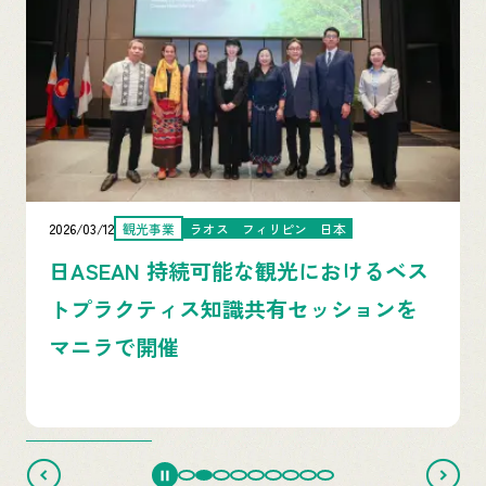
2026/03/12
観光事業
ラオス
フィリピン
日本
日ASEAN 持続可能な観光におけるベス
トプラクティス知識共有セッションを
マニラで開催