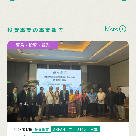
More
投資事業の事業報告
貿易・投資・観光
2026/04/16
投資事業
ASEAN
フィリピン
日本
#Sustainablity