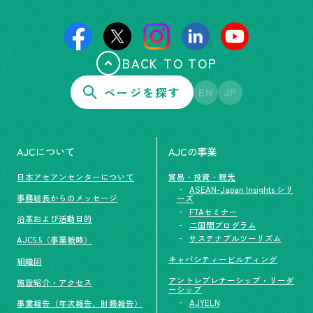
BACK TO TOP
ページを探す
EN
JP
AJCについて
AJCの事業
日本アセアンセンターについて
貿易・投資・観光
ASEAN-Japan Insights シリ
事務総長からのメッセージ
ーズ
FTAセミナー
沿革および活動目的
二国間プログラム
サステナブルツーリズム
AJC5.5（事業戦略）
キャパシティービルディング
組織図
アントレプレナーシップ・リーダ
施設紹介・アクセス
ーシップ
AJYELN
事業報告（年次報告、財務報告）