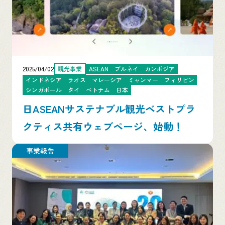
2025/04/02
観光事業
ASEAN
ブルネイ
カンボジア
インドネシア
ラオス
マレーシア
ミャンマー
フィリピン
シンガポール
タイ
ベトナム
日本
日ASEANサステナブル観光ベストプラ
クティス共有ウェブページ、始動！
事業報告