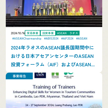
2024/10/16
貿易事業
投資事業
ASEAN
ラオス
#ASEANChairmanship
#ABIS2024
#AIF2024
#ASEAN
2024年ラオスのASEAN議長国期間中に
おける日本アセアンセンターのASEAN
投資フォーラム（AIF）およびASEAN...
事業報告