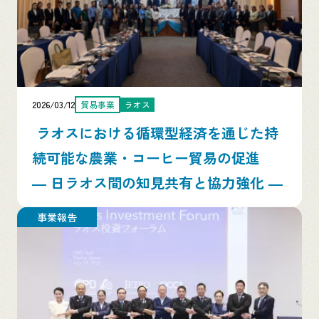
2026/03/12
貿易事業
ラオス
ラオスにおける循環型経済を通じた持
続可能な農業・コーヒー貿易の促進
― 日ラオス間の知見共有と協力強化 ―
事業報告