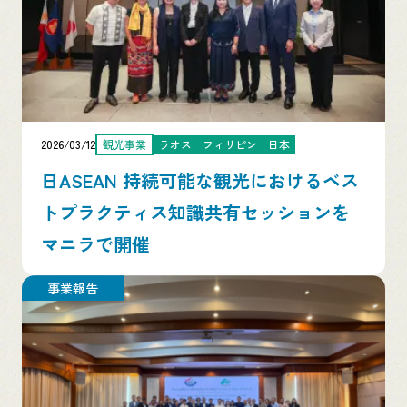
2026/03/12
観光事業
ラオス
フィリピン
日本
日ASEAN 持続可能な観光におけるベス
トプラクティス知識共有セッションを
マニラで開催
事業報告