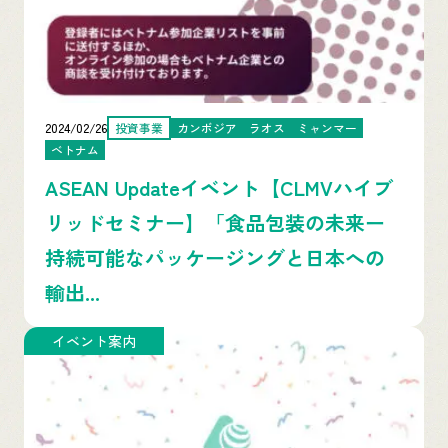
2024/02/26
投資事業
カンボジア
ラオス
ミャンマー
ベトナム
ASEAN Updateイベント【CLMVハイブ
リッドセミナー】「食品包装の未来ー
持続可能なパッケージングと日本への
輸出...
イベント案内