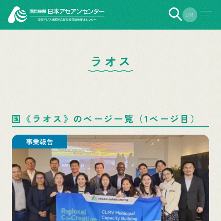
EN
JP
ラオス
国《ラオス》のページ一覧（1ページ目）
事業報告