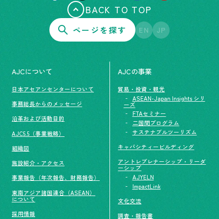
BACK TO TOP
ページを探す
EN
JP
AJCについて
AJCの事業
日本アセアンセンターについて
貿易・投資・観光
ASEAN-Japan Insights シリ
事務総長からのメッセージ
ーズ
FTAセミナー
沿革および活動目的
二国間プログラム
サステナブルツーリズム
AJC5.5（事業戦略）
キャパシティービルディング
組織図
アントレプレナーシップ・リーダ
施設紹介・アクセス
ーシップ
AJYELN
事業報告（年次報告、財務報告）
ImpactLink
東南アジア諸国連合（ASEAN）
について
文化交流
採用情報
調査・報告書