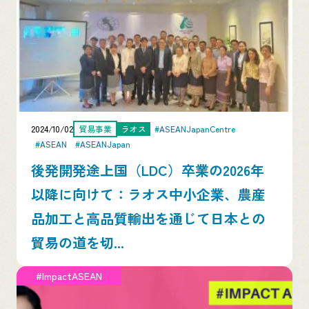
2024/10/02
貿易事業
ラオス
#ASEANJapanCentre
#ASEAN
#ASEANJapan
後発開発途上国（LDC）卒業の2026年
以降に向けて：ラオス中小企業、農産
品加工と高品質輸出を通じて日本との
貿易の道を切...
#ImpactASEAN