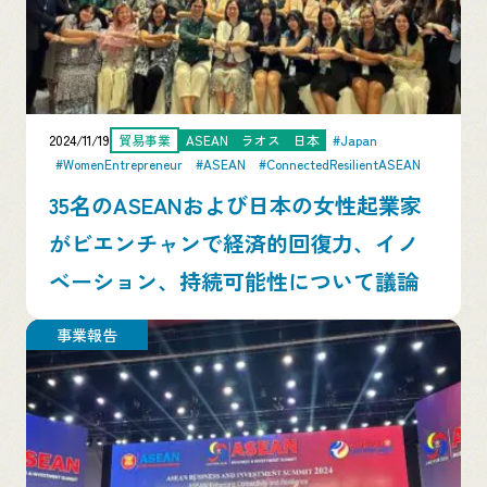
2024/11/19
貿易事業
ASEAN
ラオス
日本
#Japan
#WomenEntrepreneur
#ASEAN
#ConnectedResilientASEAN
35名のASEANおよび日本の女性起業家
がビエンチャンで経済的回復力、イノ
ベーション、持続可能性について議論
事業報告