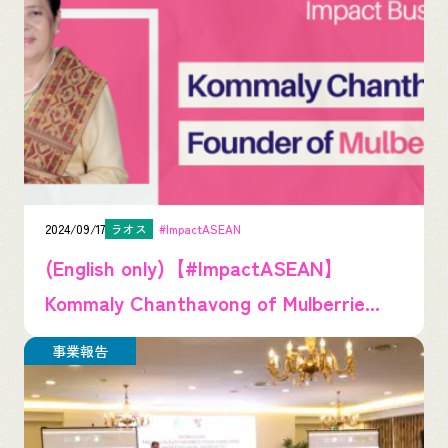
2024/09/17
ラオス
#ImpactASEAN
(English only)【#ImpactASEAN】
Kommaly Chanthavong of Mulberrie...
事業報告