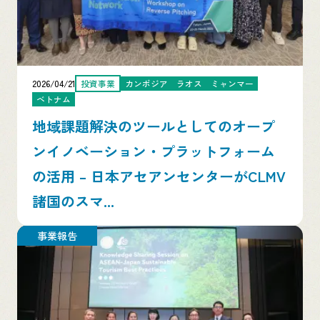
2026/04/21
投資事業
カンボジア
ラオス
ミャンマー
ベトナム
地域課題解決のツールとしてのオープ
ンイノベーション・プラットフォーム
の活用 – 日本アセアンセンターがCLMV
諸国のスマ...
事業報告