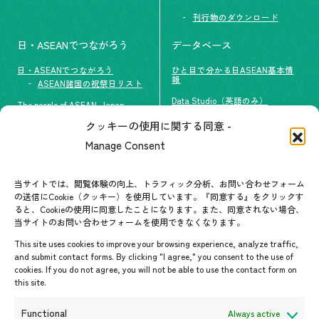
刊行物のダウンロード
日・ASEANでつながろう
データベース
日・ASEANでつながろう
ひと目で分かる日ASEAN基本情
報
ASEAN諸国の祝祭日リスト
Data Studio（英語のみ）
The people of ASEAN-Japan
クッキーの使用に関する同意 -
#ImpactASEAN
お問い合わせ
Manage Consent
グループ訪問の受け入れ
よくあるご質問
メールマガジン登録
当サイトでは、閲覧体験の向上、トラフィック分析、お問い合わせフォーム
お問い合わせ先一覧
ASEANPEDIA
の送信にCookie（クッキー）を使用しています。『同意する』をクリックす
ると、Cookieの使用に同意したことになります。また、同意されない場合、
当サイトのお問い合わせフォームを使用できなくなります。
イベント・お知らせ
This site uses cookies to improve your browsing experience, analyze traffic,
開催中・開催予定のイベント
and submit contact forms. By clicking "I agree," you consent to the use of
cookies. If you do not agree, you will not be able to use the contact form on
イベント案内
this site.
プレスリリース/メディア掲載情
報
Functional
Always active