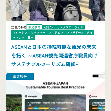
2025/04/03
観光事業
ASEAN
カンボジア
ラオス
マレーシア
ミャンマー
フィリピン
シンガポール
タイ
ベトナム
日本
ASEANと日本の持続可能な観光の未来
を拓く ～ASEAN観光関連省庁職員向け
サステナブルツーリズム研修~
事業報告