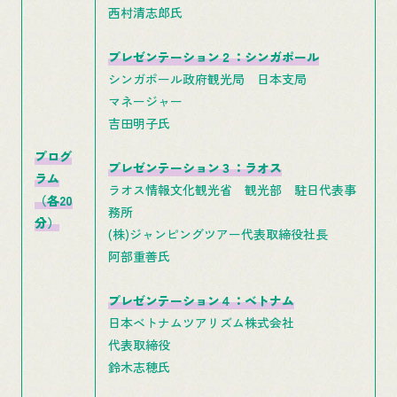
西村清志郎氏
プレゼンテーション２：シンガポール
シンガポール政府観光局 日本支局
マネージャー
吉田明子氏
プログ
プレゼンテーション３：ラオス
ラム
ラオス情報文化観光省 観光部 駐日代表事
（各20
務所
分）
(株)ジャンピングツアー代表取締役社長
阿部重善氏
プレゼンテーション４：ベトナム
日本ベトナムツアリズム株式会社
代表取締役
鈴木志穂氏