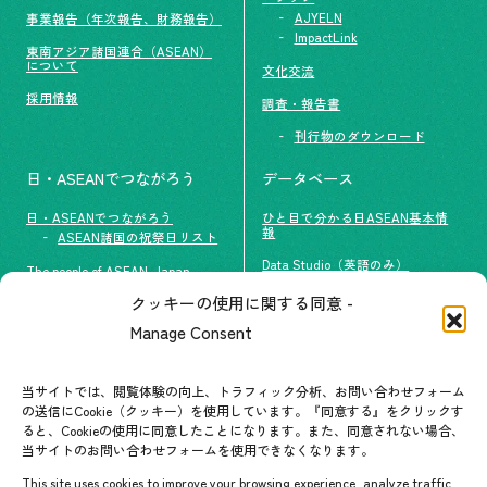
AJYELN
事業報告（年次報告、財務報告）
ImpactLink
東南アジア諸国連合（ASEAN）
について
文化交流
採用情報
調査・報告書
刊行物のダウンロード
日・ASEANでつながろう
データベース
日・ASEANでつながろう
ひと目で分かる日ASEAN基本情
報
ASEAN諸国の祝祭日リスト
Data Studio（英語のみ）
The people of ASEAN-Japan
クッキーの使用に関する同意 -
#ImpactASEAN
お問い合わせ
Manage Consent
グループ訪問の受け入れ
よくあるご質問
メールマガジン登録
当サイトでは、閲覧体験の向上、トラフィック分析、お問い合わせフォーム
お問い合わせ先一覧
ASEANPEDIA
の送信にCookie（クッキー）を使用しています。『同意する』をクリックす
ると、Cookieの使用に同意したことになります。また、同意されない場合、
当サイトのお問い合わせフォームを使用できなくなります。
イベント・お知らせ
This site uses cookies to improve your browsing experience, analyze traffic,