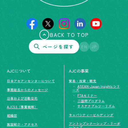
BACK TO TOP
ページを探す
EN
JP
AJCについて
AJCの事業
日本アセアンセンターについて
貿易・投資・観光
ASEAN-Japan Insights シリ
事務総長からのメッセージ
ーズ
FTAセミナー
沿革および活動目的
二国間プログラム
サステナブルツーリズム
AJC5.5（事業戦略）
キャパシティービルディング
組織図
アントレプレナーシップ・リーダ
施設紹介・アクセス
ーシップ