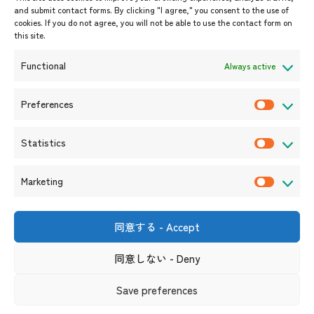
開催中・開催予定のイベント
and submit contact forms. By clicking "I agree," you consent to the use of
cookies. If you do not agree, you will not be able to use the contact form on
イベント案内
this site.
プレスリリース/メディア掲載情
報
Functional
Always active
入札/公募情報
お知らせ
Preferences
P
r
Statistics
e
S
f
t
Marketing
e
a
M
r
t
a
e
i
r
同意する - Accept
〒105-0004
n
s
k
東京都港区新橋6-17-19 新御成
門ビル1階
c
t
同意しない - Deny
e
（連絡先）
e
i
t
s
リンク集
サイト利用規約
プライバシーポリシー
Save preferences
c
i
ソーシャルメディアポリシー及び免責事項
s
n