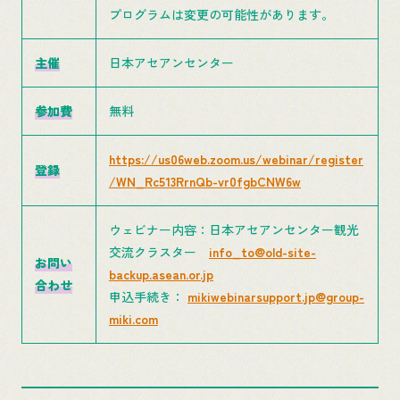
プログラムは変更の可能性があります。
主催
日本アセアンセンター
参加費
無料
https://us06web.zoom.us/webinar/register
登録
/WN_Rc513RrnQb-vr0fgbCNW6w
ウェビナー内容：日本アセアンセンター観光
交流クラスター
info_to@old-site-
お問い
backup.asean.or.jp
合わせ
申込手続き：
mikiwebinarsupport.jp@group-
miki.com