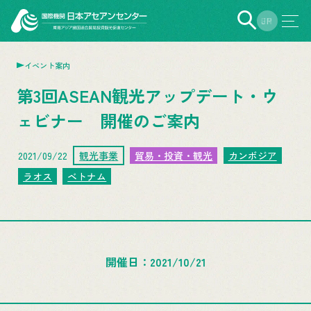
EN
JP
イベント案内
第3回ASEAN観光アップデート・ウ
ェビナー 開催のご案内
2021/09/22
観光事業
貿易・投資・観光
カンボジア
ラオス
ベトナム
開催日
2021/10/21