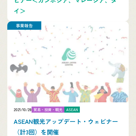
ビナー＜カンボジア、マレーシア、タ
イ＞
事業報告
2021/10/28
貿易・投資・観光
ASEAN
ASEAN観光アップデート・ウェビナー
（計3回）を開催