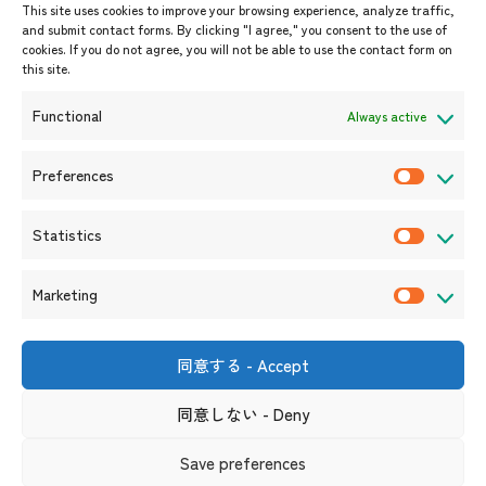
This site uses cookies to improve your browsing experience, analyze traffic,
開催中・開催予定のイベント
and submit contact forms. By clicking "I agree," you consent to the use of
cookies. If you do not agree, you will not be able to use the contact form on
イベント案内
this site.
プレスリリース/メディア掲載情
報
Functional
Always active
入札/公募情報
お知らせ
Preferences
P
r
Statistics
e
S
f
t
Marketing
e
a
M
r
t
a
e
i
r
同意する - Accept
〒105-0004
n
s
k
東京都港区新橋6-17-19 新御成
門ビル1階
c
t
同意しない - Deny
e
（連絡先）
e
i
t
s
リンク集
サイト利用規約
プライバシーポリシー
Save preferences
c
i
ソーシャルメディアポリシー及び免責事項