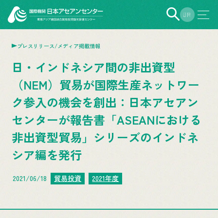
EN
JP
プレスリリース/メディア掲載情報
日・インドネシア間の非出資型
（NEM）貿易が国際生産ネットワー
ク参入の機会を創出：日本アセアン
センターが報告書「ASEANにおける
非出資型貿易」シリーズのインドネ
シア編を発行
2021/06/18
貿易投資
2021年度