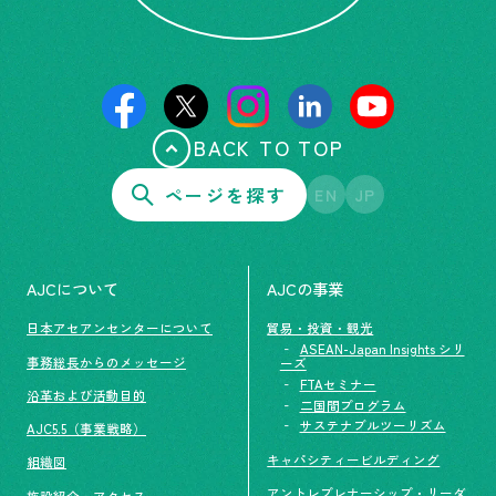
BACK TO TOP
ページを探す
EN
JP
AJCについて
AJCの事業
日本アセアンセンターについて
貿易・投資・観光
ASEAN-Japan Insights シリ
事務総長からのメッセージ
ーズ
FTAセミナー
沿革および活動目的
二国間プログラム
サステナブルツーリズム
AJC5.5（事業戦略）
キャパシティービルディング
組織図
アントレプレナーシップ・リーダ
施設紹介・アクセス