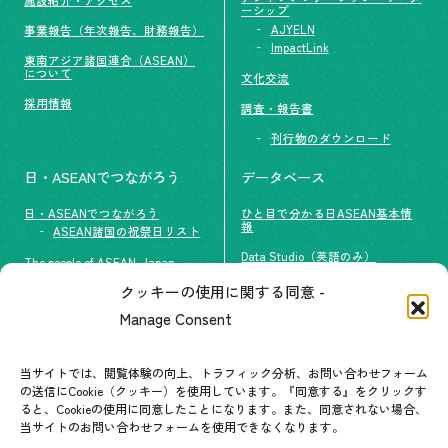
ーシップ
AJYELN
事業報告（年次報告、財務報告）
ImpactLink
東南アジア諸国連合（ASEAN）
について
文化交流
採用情報
調査・報告書
刊行物のダウンロード
日・ASEANでつながろう
データベース
日・ASEANでつながろう
ひと目で分かる日ASEAN基本情
報
ASEAN諸国の祝祭日リスト
Data Studio（英語のみ）
The people of ASEAN-Japan
クッキーの使用に関する同意 -
#ImpactASEAN
お問い合わせ
Manage Consent
グループ訪問の受け入れ
よくあるご質問
メールマガジン登録
当サイトでは、閲覧体験の向上、トラフィック分析、お問い合わせフォーム
お問い合わせ先一覧
ASEANPEDIA
の送信にCookie（クッキー）を使用しています。『同意する』をクリックす
ると、Cookieの使用に同意したことになります。また、同意されない場合、
当サイトのお問い合わせフォームを使用できなくなります。
イベント・お知らせ