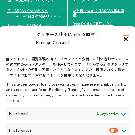
日・ASEANでつながろう
ひと目で分かる日ASEAN基本情
報
ASEAN諸国の祝祭日リスト
Data Studio（英語のみ）
The people of ASEAN-Japan
クッキーの使用に関する同意 -
#ImpactASEAN
お問い合わせ
Manage Consent
グループ訪問の受け入れ
よくあるご質問
メールマガジン登録
当サイトでは、閲覧体験の向上、トラフィック分析、お問い合わせフォーム
お問い合わせ先一覧
ASEANPEDIA
の送信にCookie（クッキー）を使用しています。『同意する』をクリックす
ると、Cookieの使用に同意したことになります。また、同意されない場合、
当サイトのお問い合わせフォームを使用できなくなります。
イベント・お知らせ
This site uses cookies to improve your browsing experience, analyze traffic,
開催中・開催予定のイベント
and submit contact forms. By clicking "I agree," you consent to the use of
cookies. If you do not agree, you will not be able to use the contact form on
イベント案内
this site.
プレスリリース/メディア掲載情
報
Functional
Always active
入札/公募情報
お知らせ
Preferences
P