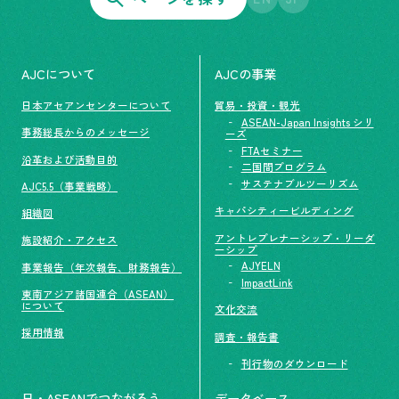
AJCについて
AJCの事業
日本アセアンセンターについて
貿易・投資・観光
ASEAN-Japan Insights シリ
事務総長からのメッセージ
ーズ
FTAセミナー
沿革および活動目的
二国間プログラム
サステナブルツーリズム
AJC5.5（事業戦略）
キャパシティービルディング
組織図
アントレプレナーシップ・リーダ
施設紹介・アクセス
ーシップ
AJYELN
事業報告（年次報告、財務報告）
ImpactLink
東南アジア諸国連合（ASEAN）
について
文化交流
採用情報
調査・報告書
刊行物のダウンロード
日・ASEANでつながろう
データベース