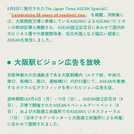
8月8日に発行された
The Japan Times
ASEAN Specialに
「
Celebrating 58 years of resilient ties
」 を掲載。同特集に
は、大阪関西万博に参画しているASEANによるASEANパビリオ
ンの取材記事も掲載され、ASEAN設立記念日にあわせて国内外
のビジネス層や大使館関係者、在日外国人など幅広い読者に
ASEANを発信しました。
大阪駅ビジョン広告を放映
京阪神最大の交通拠点である大阪駅構内（ルクア前、中央口、
南口、桜橋口、西口、連絡橋口）の計93面にて、ASEANを象徴
するカラフルなグラフィックを用いたビジョン広告を放。
放映期間は8月4日（月）～11日（日）。ASEAN設立記念日（8
日）、万博で開催されたASEANスペシャルデーイベント（8
日）、および大阪商工会議所でのASEANビジネスフォーラム
（7日）（日本アセアンセンターと大阪商工会議所による共催）
に合わせて展開されました。