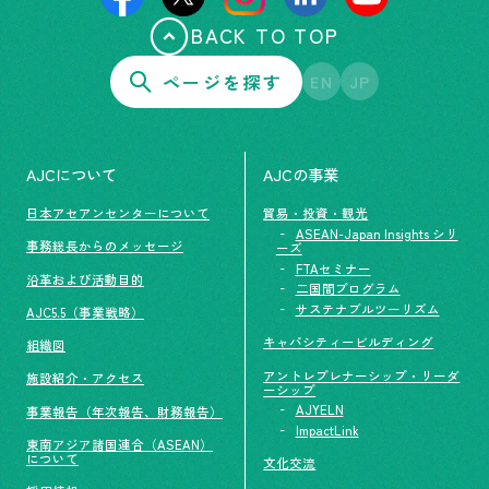
BACK TO TOP
ページを探す
EN
JP
AJCについて
AJCの事業
日本アセアンセンターについて
貿易・投資・観光
ASEAN-Japan Insights シリ
事務総長からのメッセージ
ーズ
FTAセミナー
沿革および活動目的
二国間プログラム
サステナブルツーリズム
AJC5.5（事業戦略）
キャパシティービルディング
組織図
アントレプレナーシップ・リーダ
施設紹介・アクセス
ーシップ
AJYELN
事業報告（年次報告、財務報告）
ImpactLink
東南アジア諸国連合（ASEAN）
について
文化交流