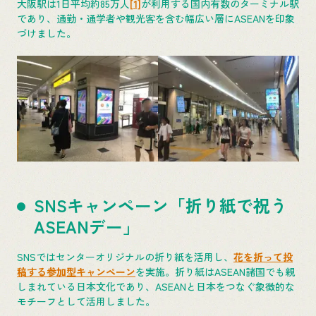
大阪駅は1日平均約85万人
[1]
が利用する国内有数のターミナル駅
であり、通勤・通学者や観光客を含む幅広い層にASEANを印象
づけました。
SNSキャンペーン「折り紙で祝う
ASEANデー」
SNSではセンターオリジナルの折り紙を活用し、
花を折って投
稿する参加型キャンペーン
を実施。折り紙はASEAN諸国でも親
しまれている日本文化であり、ASEANと日本をつなぐ象徴的な
モチーフとして活用しました。