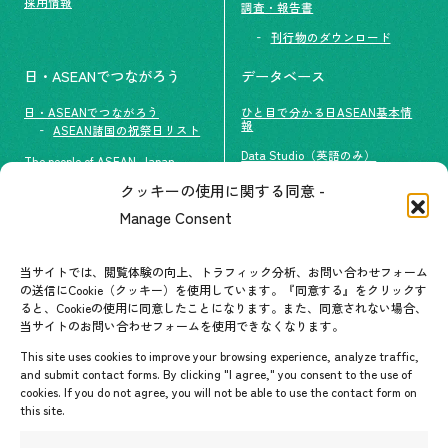
採用情報
調査・報告書
刊行物のダウンロード
日・ASEANでつながろう
データベース
日・ASEANでつながろう
ひと目で分かる日ASEAN基本情
報
ASEAN諸国の祝祭日リスト
Data Studio（英語のみ）
The people of ASEAN-Japan
クッキーの使用に関する同意 -
#ImpactASEAN
お問い合わせ
Manage Consent
グループ訪問の受け入れ
よくあるご質問
メールマガジン登録
当サイトでは、閲覧体験の向上、トラフィック分析、お問い合わせフォーム
お問い合わせ先一覧
ASEANPEDIA
の送信にCookie（クッキー）を使用しています。『同意する』をクリックす
ると、Cookieの使用に同意したことになります。また、同意されない場合、
当サイトのお問い合わせフォームを使用できなくなります。
イベント・お知らせ
This site uses cookies to improve your browsing experience, analyze traffic,
開催中・開催予定のイベント
and submit contact forms. By clicking "I agree," you consent to the use of
cookies. If you do not agree, you will not be able to use the contact form on
イベント案内
this site.
プレスリリース/メディア掲載情
報