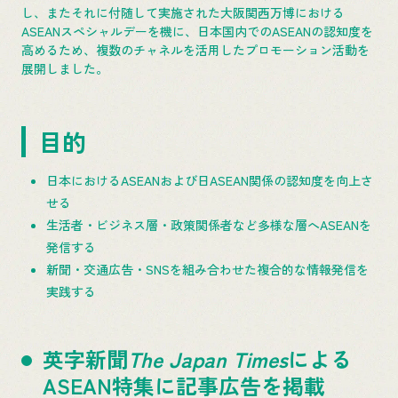
し、またそれに付随して実施された大阪関西万博における
ASEANスペシャルデーを機に、日本国内でのASEANの認知度を
高めるため、複数のチャネルを活用したプロモーション活動を
展開しました。
目的
日本におけるASEANおよび日ASEAN関係の認知度を向上さ
せる
生活者・ビジネス層・政策関係者など多様な層へASEANを
発信する
新聞・交通広告・SNSを組み合わせた複合的な情報発信を
実践する
英字新聞
The Japan Times
による
ASEAN特集に記事広告を掲載