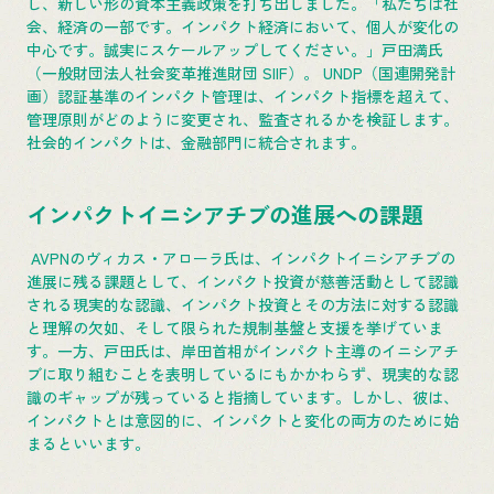
し、新しい形の資本主義政策を打ち出しました。「私たちは社
会、経済の一部です。インパクト経済において、個人が変化の
中心です。誠実にスケールアップしてください。」戸田満氏
（一般財団法人社会変革推進財団 SIIF）。 UNDP（国連開発計
画）認証基準のインパクト管理は、インパクト指標を超えて、
管理原則がどのように変更され、監査されるかを検証します。
社会的インパクトは、金融部門に統合されます。
インパクトイニシアチブの進展への課題
AVPNのヴィカス・アローラ氏は、インパクトイニシアチブの
進展に残る課題として、インパクト投資が慈善活動として認識
される現実的な認識、インパクト投資とその方法に対する認識
と理解の欠如、そして限られた規制基盤と支援を挙げていま
す。一方、戸田氏は、岸田首相がインパクト主導のイニシアチ
ブに取り組むことを表明しているにもかかわらず、現実的な認
識のギャップが残っていると指摘しています。しかし、彼は、
インパクトとは意図的に、インパクトと変化の両方のために始
まるといいます。