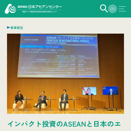
EN
JP
事業報告
インパクト投資のASEANと日本のエ