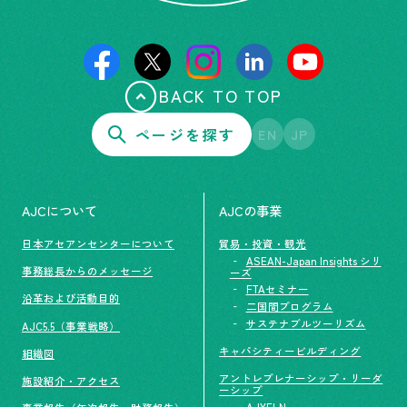
BACK TO TOP
ページを探す
EN
JP
AJCについて
AJCの事業
日本アセアンセンターについて
貿易・投資・観光
ASEAN-Japan Insights シリ
事務総長からのメッセージ
ーズ
FTAセミナー
沿革および活動目的
二国間プログラム
サステナブルツーリズム
AJC5.5（事業戦略）
キャパシティービルディング
組織図
アントレプレナーシップ・リーダ
施設紹介・アクセス
ーシップ