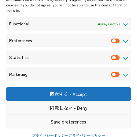
cookies. If you do not agree, you will not be able to use the contact form on
イベント案内
this site.
プレスリリース/メディア掲載情
報
Functional
Always active
入札/公募情報
お知らせ
Preferences
P
r
Statistics
e
S
f
t
Marketing
e
a
M
r
t
a
e
i
r
同意する - Accept
〒105-0004
n
s
k
東京都港区新橋6-17-19 新御成
門ビル1階
c
t
同意しない - Deny
e
（連絡先）
e
i
t
s
リンク集
サイト利用規約
プライバシーポリシー
Save preferences
c
i
ソーシャルメディアポリシー及び免責事項
s
n
プライバシーポリシー
プライバシーポリシー