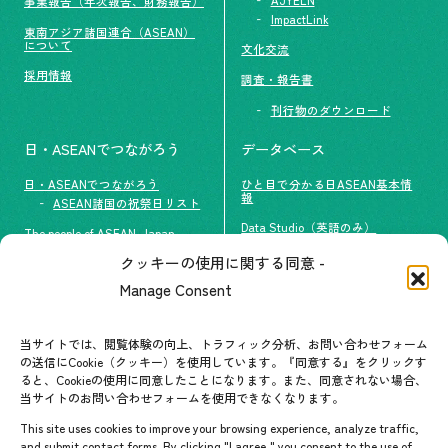
AJYELN
事業報告（年次報告、財務報告）
ImpactLink
東南アジア諸国連合（ASEAN）
について
文化交流
採用情報
調査・報告書
刊行物のダウンロード
日・ASEANでつながろう
データベース
日・ASEANでつながろう
ひと目で分かる日ASEAN基本情
報
ASEAN諸国の祝祭日リスト
Data Studio（英語のみ）
The people of ASEAN-Japan
クッキーの使用に関する同意 -
#ImpactASEAN
お問い合わせ
Manage Consent
グループ訪問の受け入れ
よくあるご質問
メールマガジン登録
当サイトでは、閲覧体験の向上、トラフィック分析、お問い合わせフォーム
お問い合わせ先一覧
ASEANPEDIA
の送信にCookie（クッキー）を使用しています。『同意する』をクリックす
ると、Cookieの使用に同意したことになります。また、同意されない場合、
当サイトのお問い合わせフォームを使用できなくなります。
イベント・お知らせ
This site uses cookies to improve your browsing experience, analyze traffic,
開催中・開催予定のイベント
and submit contact forms. By clicking "I agree," you consent to the use of