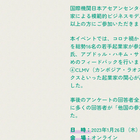
国際機関日本アセアンセンター
家による模範的ビジネスモデル
以上の方にご参加いただきま
本イベントでは、コロナ禍か
を総勢16名の若手起業家が
氏、アブドゥル・ハキム・サ
めのフィードバックを行いま
④CLMV（カンボジア・ラ
クスといった起業家の関心が
した。
事後のアンケートの回答者全
に多くの回答者が「他国の参
た。
日 時：
2023年1月26日（木）
会 場：
オンライン