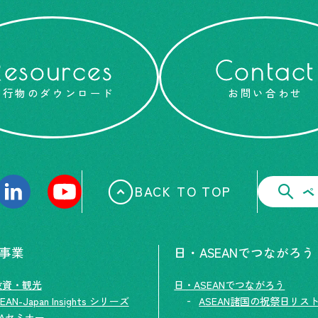
Resources
Contact
刊行物のダウンロード
お問い合わせ
BACK TO TOP
ペ
の事業
日・ASEANでつながろう
投資・観光
日・ASEANでつながろう
EAN-Japan Insights シリーズ
ASEAN諸国の祝祭日リス
TAセミナー