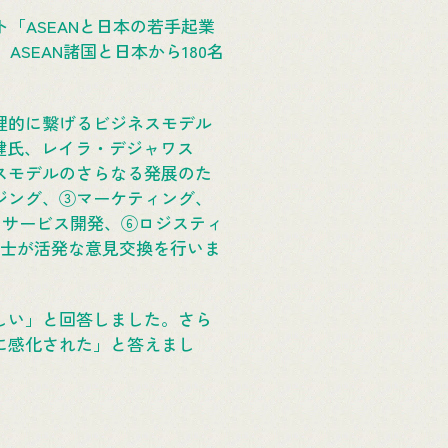
「ASEANと日本の若手起業
SEAN諸国と日本から180名
理的に繋げるビジネスモデル
健氏、レイラ・デジャワス
スモデルのさらなる発展のた
ジング、③マーケティング、
・サービス開発、⑥ロジスティ
同士が活発な意見交換を行いま
しい」と回答しました。さら
に感化された」と答えまし