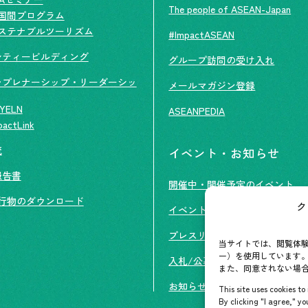
The people of ASEAN-Japan
国間プログラム
ステナブルツーリズム
#ImpactASEAN
シティービルディング
グループ訪問の受け入れ
レプレナーシップ・リーダーシッ
メールマガジン登録
YELN
ASEANPEDIA
pactLink
流
イベント・お知らせ
報告書
開催中・開催予定のイベント
行物のダウンロード
ク
イベント案内
プレスリリース/メディア掲載
当サイトでは、閲覧体験
ー）を使用しています。
入札/公募情報
また、同意されない場
お知らせ
This site uses cookies t
By clicking "I agree," yo