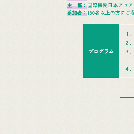
主 催：
国際機関日本アセア
参加者：
180名以上の方にご
１
２．
プログラム
３
C
４