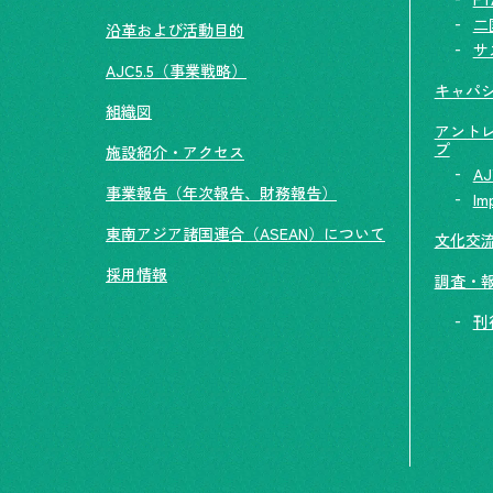
二
沿革および活動目的
サ
AJC5.5（事業戦略）
キャパ
組織図
アント
プ
施設紹介・アクセス
AJ
事業報告（年次報告、財務報告）
Im
東南アジア諸国連合（ASEAN）について
文化交
採用情報
調査・
刊