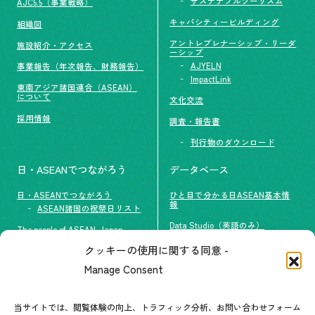
サステナブルツーリズム
AJC5.5（事業戦略）
キャパシティービルディング
組織図
アントレプレナーシップ・リーダ
施設紹介・アクセス
ーシップ
AJYELN
事業報告（年次報告、財務報告）
ImpactLink
東南アジア諸国連合（ASEAN）
について
文化交流
採用情報
調査・報告書
刊行物のダウンロード
日・ASEANでつながろう
データベース
日・ASEANでつながろう
ひと目で分かる日ASEAN基本情
報
ASEAN諸国の祝祭日リスト
Data Studio（英語のみ）
The people of ASEAN-Japan
クッキーの使用に関する同意 -
#ImpactASEAN
お問い合わせ
Manage Consent
グループ訪問の受け入れ
よくあるご質問
メールマガジン登録
当サイトでは、閲覧体験の向上、トラフィック分析、お問い合わせフォーム
お問い合わせ先一覧
ASEANPEDIA