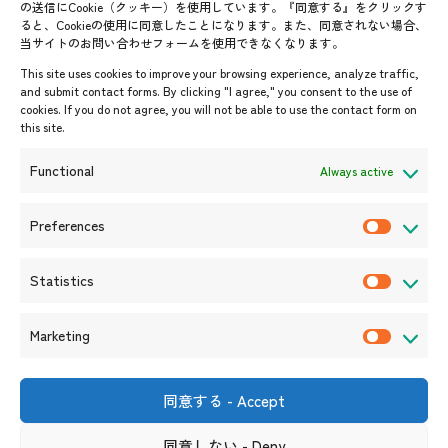
の送信にCookie（クッキー）を使用しています。『同意する』をクリックす
ると、Cookieの使用に同意したことになります。また、同意されない場合、
当サイトのお問い合わせフォームを使用できなくなります。
イベント・お知らせ
This site uses cookies to improve your browsing experience, analyze traffic,
開催中・開催予定のイベント
and submit contact forms. By clicking "I agree," you consent to the use of
cookies. If you do not agree, you will not be able to use the contact form on
イベント案内
this site.
プレスリリース/メディア掲載情
報
Functional
Always active
入札/公募情報
お知らせ
Preferences
P
r
Statistics
e
S
f
t
Marketing
e
a
M
r
t
a
e
i
r
同意する - Accept
〒105-0004
n
s
k
東京都港区新橋6-17-19 新御成
門ビル1階
c
t
同意しない - Deny
e
（連絡先）