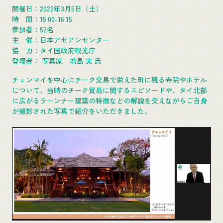
開催日：2022年3月5日（土）
時 間：15:00-16:15
参加者：52名
主 催：日本アセアンセンター
協 力：タイ国政府観光庁
登壇者： 写真家 増島 実 氏
チェンマイを中心にチーク交易で栄えた町に残る寺院やホテル
について、当時のチーク貿易に関するエピソードや、タイ北部
に広がるラーンナー建築の特徴などの解説を交えながらご自身
が撮影された写真で紹介をいただきました。