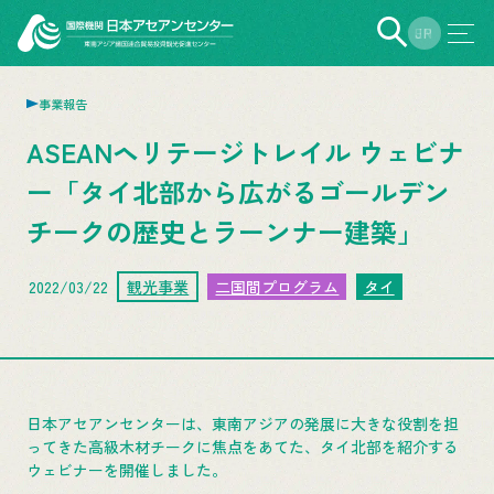
EN
JP
事業報告
ASEANヘリテージトレイル ウェビナ
ー「タイ北部から広がるゴールデン
チークの歴史とラーンナー建築」
2022/03/22
観光事業
二国間プログラム
タイ
日本アセアンセンターは、東南アジアの発展に大きな役割を担
ってきた高級木材チークに焦点をあてた、タイ北部を紹介する
ウェビナーを開催しました。