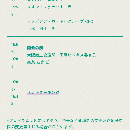
15:5
ヌオン・ファラット 氏
5
カンボジア・ローヤルグループ CEO
上松 裕士 氏
15:5
閉会の辞
5-
大阪商工会議所 国際ビジネス委員長
16:0
森島 弘光 氏
0
16:0
0-
ネットワーキング
16:4
5
*プログラムは暫定版であり、予告なく登壇者の変更及び配分時
間の変更等生じる場合がございます。