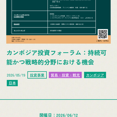
カンボジア投資フォーラム：持続可
能かつ戦略的分野における機会
2026/05/19
投資事業
貿易・投資・観光
カンボジア
日本
開催日
2026/06/12