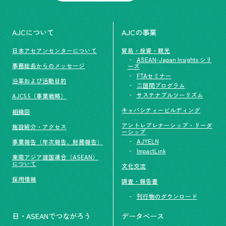
AJCについて
AJCの事業
日本アセアンセンターについて
貿易・投資・観光
ASEAN-Japan Insights シリ
事務総長からのメッセージ
ーズ
FTAセミナー
沿革および活動目的
二国間プログラム
サステナブルツーリズム
AJC5.5（事業戦略）
キャパシティービルディング
組織図
アントレプレナーシップ・リーダ
施設紹介・アクセス
ーシップ
AJYELN
事業報告（年次報告、財務報告）
ImpactLink
東南アジア諸国連合（ASEAN）
について
文化交流
採用情報
調査・報告書
刊行物のダウンロード
日・ASEANでつながろう
データベース