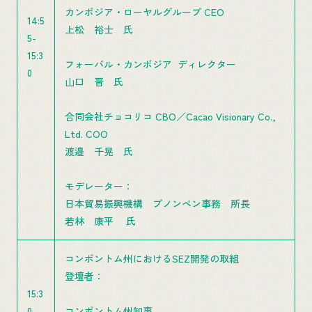
カンボジア・ローヤルグループ CEO
14:5
上松 裕士 氏
5-
15:3
フォーバル・カンボジア ディレクター
0
山口 晋 氏
合同会社チョコリコ CBO／Cacao Visionary Co.,
Ltd. COO
渡邉 千晃 氏
モデレーター：
日本貿易振興機構 プノンペン事務 所長
若林 康平 氏
コンポントム州におけるSEZ開発の取組
登壇者：
15:3
0-
コンポントム州知事