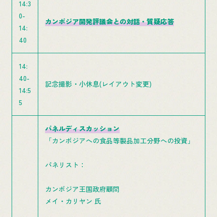
14:3
0-
カンボジア開発評議会との対話・質疑応答
14:
40
14:
40-
記念撮影・小休息(レイアウト変更)
14:5
5
パネルディスカッション
「カンボジアへの食品等製品加工分野への投資」
パネリスト：
カンボジア王国政府顧問
メイ・カリヤン 氏