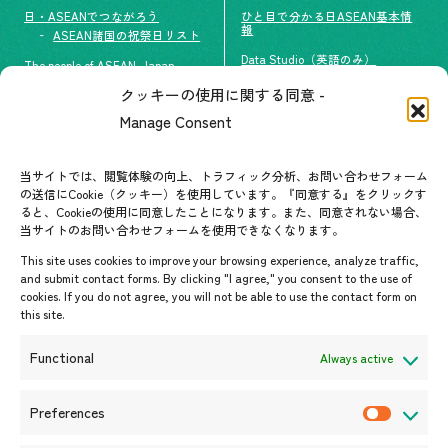
日・ASEANでつながろう
ひと目で分かる日ASEAN基本情
報
ASEAN諸国の祝祭日リスト
Data Studio（英語のみ）
The people of ASEAN-Japan
クッキーの使用に関する同意 -
#ImpactASEAN
お問い合わせ
Manage Consent
グループ訪問の受け入れ
よくあるご質問
メールマガジン登録
当サイトでは、閲覧体験の向上、トラフィック分析、お問い合わせフォーム
お問い合わせ先一覧
ASEANPEDIA
の送信にCookie（クッキー）を使用しています。『同意する』をクリックす
ると、Cookieの使用に同意したことになります。また、同意されない場合、
当サイトのお問い合わせフォームを使用できなくなります。
イベント・お知らせ
This site uses cookies to improve your browsing experience, analyze traffic,
開催中・開催予定のイベント
and submit contact forms. By clicking "I agree," you consent to the use of
cookies. If you do not agree, you will not be able to use the contact form on
イベント案内
this site.
プレスリリース/メディア掲載情
報
Functional
Always active
入札/公募情報
お知らせ
Preferences
P