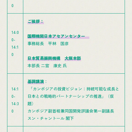
0
ご挨拶：
14:0
国際機関日本アセアンセンター
0-
事務総長 平林 国彦
14:1
0
日本貿易振興機構
大阪本部
本部長 二宮 康史 氏
基調講演
：
14:1
「カンボジアの投資ビジョン：持続可能な成長と
0-
日本との戦略的パートナーシップの推進」（仮
14:3
題）
0
カンボジア副首相兼同国開発評議会第一副議長
スン・チャントール 閣下