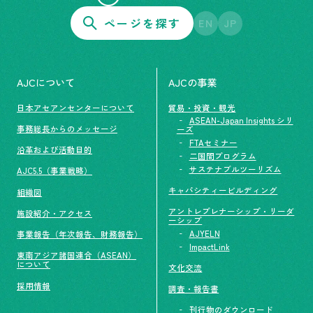
ページを探す
EN
JP
AJCについて
AJCの事業
日本アセアンセンターについて
貿易・投資・観光
ASEAN-Japan Insights シリ
事務総長からのメッセージ
ーズ
FTAセミナー
沿革および活動目的
二国間プログラム
サステナブルツーリズム
AJC5.5（事業戦略）
キャパシティービルディング
組織図
アントレプレナーシップ・リーダ
施設紹介・アクセス
ーシップ
AJYELN
事業報告（年次報告、財務報告）
ImpactLink
東南アジア諸国連合（ASEAN）
について
文化交流
採用情報
調査・報告書
刊行物のダウンロード