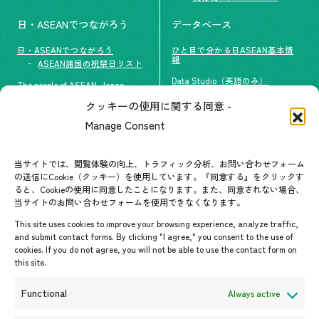
日・ASEANでつながろう
データベース
日・ASEANでつながろう
ひと目で分かる日ASEAN基本情
報
ASEAN諸国の祝祭日リスト
Data Studio（英語のみ）
The people of ASEAN-Japan
クッキーの使用に関する同意 -
#ImpactASEAN
お問い合わせ
Manage Consent
グループ訪問の受け入れ
よくあるご質問
メールマガジン登録
当サイトでは、閲覧体験の向上、トラフィック分析、お問い合わせフォーム
お問い合わせ先一覧
ASEANPEDIA
の送信にCookie（クッキー）を使用しています。『同意する』をクリックす
ると、Cookieの使用に同意したことになります。また、同意されない場合、
当サイトのお問い合わせフォームを使用できなくなります。
イベント・お知らせ
This site uses cookies to improve your browsing experience, analyze traffic,
開催中・開催予定のイベント
and submit contact forms. By clicking "I agree," you consent to the use of
cookies. If you do not agree, you will not be able to use the contact form on
イベント案内
this site.
プレスリリース/メディア掲載情
報
Functional
Always active
入札/公募情報