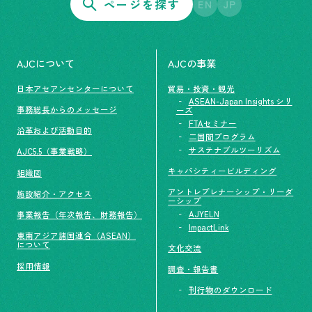
ページを探す
EN
JP
AJCについて
AJCの事業
日本アセアンセンターについて
貿易・投資・観光
ASEAN-Japan Insights シリ
事務総長からのメッセージ
ーズ
FTAセミナー
沿革および活動目的
二国間プログラム
サステナブルツーリズム
AJC5.5（事業戦略）
キャパシティービルディング
組織図
アントレプレナーシップ・リーダ
施設紹介・アクセス
ーシップ
AJYELN
事業報告（年次報告、財務報告）
ImpactLink
東南アジア諸国連合（ASEAN）
について
文化交流
採用情報
調査・報告書
刊行物のダウンロード