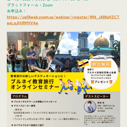
プラットフォーム：Zoom
お申込み：
https://us06web.zoom.us/webinar/register/WN_jA88uHZCT
eeLqJHiRMVV4w