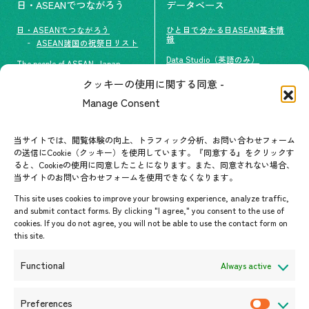
日・ASEANでつながろう
データベース
日・ASEANでつながろう
ひと目で分かる日ASEAN基本情
報
ASEAN諸国の祝祭日リスト
Data Studio（英語のみ）
The people of ASEAN-Japan
クッキーの使用に関する同意 -
#ImpactASEAN
お問い合わせ
Manage Consent
グループ訪問の受け入れ
よくあるご質問
メールマガジン登録
当サイトでは、閲覧体験の向上、トラフィック分析、お問い合わせフォーム
お問い合わせ先一覧
ASEANPEDIA
の送信にCookie（クッキー）を使用しています。『同意する』をクリックす
ると、Cookieの使用に同意したことになります。また、同意されない場合、
当サイトのお問い合わせフォームを使用できなくなります。
イベント・お知らせ
This site uses cookies to improve your browsing experience, analyze traffic,
開催中・開催予定のイベント
and submit contact forms. By clicking "I agree," you consent to the use of
cookies. If you do not agree, you will not be able to use the contact form on
イベント案内
this site.
プレスリリース/メディア掲載情
報
Functional
Always active
入札/公募情報
お知らせ
Preferences