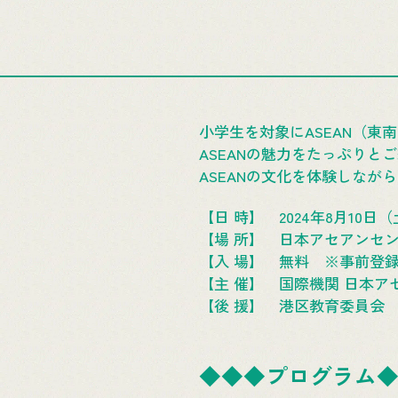
小学生を対象にASEAN（
ASEANの魅力をたっぷり
ASEANの文化を体験しな
【日 時】 2024年8月10日（土）
【場 所】 日本アセアンセ
【入 場】 無料 ※事前登録
【主 催】 国際機関 日本ア
【後 援】 港区教育委員会
◆◆◆プログラム