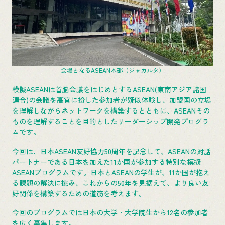
会場となるASEAN本部（ジャカルタ）
模擬ASEANは首脳会議をはじめとするASEAN(東南アジア諸国
連合)の会議を高官に扮した参加者が疑似体験し、加盟国の立場
を理解しながらネットワークを構築するとともに、ASEANその
ものを理解することを目的としたリーダーシップ開発プログラ
ムです。
今回は、日本ASEAN友好協力50周年を記念して、ASEANの対話
パートナーである日本を加えた11か国が参加する特別な模擬
ASEANプログラムです。日本とASEANの学生が、11か国が抱え
る課題の解決に挑み、これからの50年を見据えて、より良い友
好関係を構築するための道筋を考えます。
今回のプログラムでは日本の大学・大学院生から12名の参加者
を広く募集します。