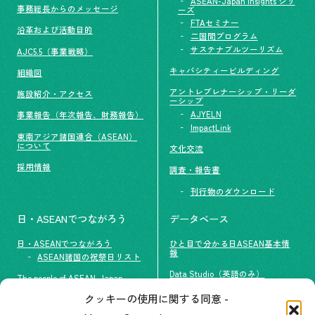
ASEAN-Japan Insights シリ
事務総長からのメッセージ
ーズ
FTAセミナー
沿革および活動目的
二国間プログラム
サステナブルツーリズム
AJC5.5（事業戦略）
キャパシティービルディング
組織図
アントレプレナーシップ・リーダ
施設紹介・アクセス
ーシップ
AJYELN
事業報告（年次報告、財務報告）
ImpactLink
東南アジア諸国連合（ASEAN）
について
文化交流
採用情報
調査・報告書
刊行物のダウンロード
日・ASEANでつながろう
データベース
日・ASEANでつながろう
ひと目で分かる日ASEAN基本情
報
ASEAN諸国の祝祭日リスト
Data Studio（英語のみ）
The people of ASEAN-Japan
クッキーの使用に関する同意 -
#ImpactASEAN
お問い合わせ