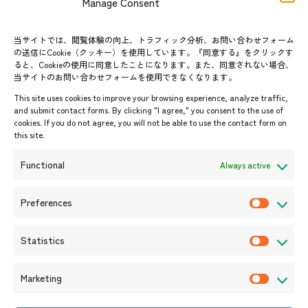
Manage Consent
グループ訪問の受け入れ
よくあるご質問
メールマガジン登録
当サイトでは、閲覧体験の向上、トラフィック分析、お問い合わせフォーム
お問い合わせ先一覧
ASEANPEDIA
の送信にCookie（クッキー）を使用しています。『同意する』をクリックす
ると、Cookieの使用に同意したことになります。また、同意されない場合、
当サイトのお問い合わせフォームを使用できなくなります。
イベント・お知らせ
This site uses cookies to improve your browsing experience, analyze traffic,
開催中・開催予定のイベント
and submit contact forms. By clicking "I agree," you consent to the use of
cookies. If you do not agree, you will not be able to use the contact form on
イベント案内
this site.
プレスリリース/メディア掲載情
報
Functional
Always active
入札/公募情報
お知らせ
Preferences
P
r
Statistics
e
S
f
t
Marketing
e
a
M
r
t
a