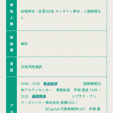
参
加
会場参加：定員300名 オンライン参加：人数制限な
人
し
数
参
加
無料
費
言
日英同時通訳
語
13:00 – 13:05
歓迎挨拶
国際機関日
本アセアンセンター 事務総長 平林 国彦 13:05 –
13:25
基調講演
シブサワ・アン
ド・カンパニー株式会社 創業CEO /
プ
&Capital 代表取締役CEO 渋澤 健
ロ