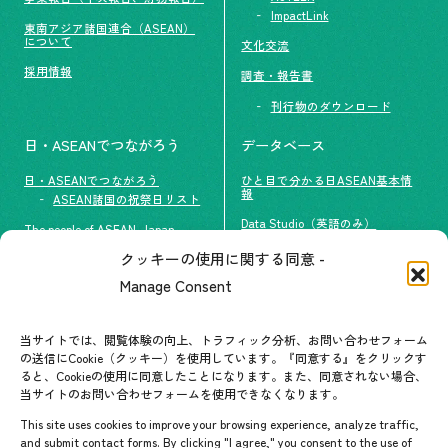
ImpactLink
東南アジア諸国連合（ASEAN）
について
文化交流
採用情報
調査・報告書
刊行物のダウンロード
日・ASEANでつながろう
データベース
日・ASEANでつながろう
ひと目で分かる日ASEAN基本情
報
ASEAN諸国の祝祭日リスト
Data Studio（英語のみ）
The people of ASEAN-Japan
クッキーの使用に関する同意 -
#ImpactASEAN
お問い合わせ
Manage Consent
グループ訪問の受け入れ
よくあるご質問
メールマガジン登録
当サイトでは、閲覧体験の向上、トラフィック分析、お問い合わせフォーム
お問い合わせ先一覧
ASEANPEDIA
の送信にCookie（クッキー）を使用しています。『同意する』をクリックす
ると、Cookieの使用に同意したことになります。また、同意されない場合、
当サイトのお問い合わせフォームを使用できなくなります。
イベント・お知らせ
This site uses cookies to improve your browsing experience, analyze traffic,
開催中・開催予定のイベント
and submit contact forms. By clicking "I agree," you consent to the use of