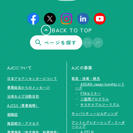
BACK TO TOP
ページを探す
EN
JP
AJCについて
AJCの事業
日本アセアンセンターについて
貿易・投資・観光
ASEAN-Japan Insights シリ
事務総長からのメッセージ
ーズ
FTAセミナー
沿革および活動目的
二国間プログラム
サステナブルツーリズム
AJC5.5（事業戦略）
キャパシティービルディング
組織図
アントレプレナーシップ・リーダ
施設紹介・アクセス
ーシップ
AJYELN
事業報告（年次報告、財務報告）