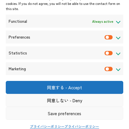
cookies. If you do not agree, you will not be able to use the contact form on
イベント案内
this site.
プレスリリース/メディア掲載情
報
Functional
Always active
入札/公募情報
お知らせ
Preferences
P
r
Statistics
e
S
f
t
Marketing
e
a
M
r
t
a
e
i
r
同意する - Accept
〒105-0004
n
s
k
東京都港区新橋6-17-19 新御成
門ビル1階
c
t
同意しない - Deny
e
（連絡先）
e
i
t
s
リンク集
サイト利用規約
プライバシーポリシー
Save preferences
c
i
ソーシャルメディアポリシー及び免責事項
s
n
プライバシーポリシー
プライバシーポリシー