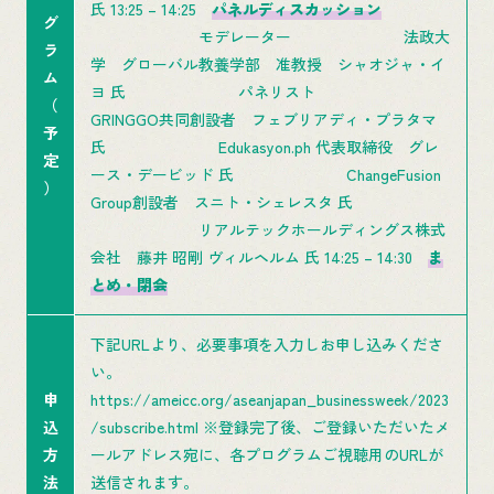
氏 13:25 – 14:25
パネルディスカッション
グ
モデレーター 法政大
ラ
学 グローバル教養学部 准教授 シャオジャ・イ
ム
ヨ 氏 パネリスト
（
GRINGGO共同創設者 フェブリアディ・プラタマ
予
氏 Edukasyon.ph 代表取締役 グレ
定
ース・デービッド 氏 ChangeFusion
）
Group創設者 スニト・シェレスタ 氏
リアルテックホールディングス株式
会社 藤井 昭剛 ヴィルヘルム 氏 14:25 – 14:30
ま
とめ・閉会
下記URLより、必要事項を入力しお申し込みくださ
い。
申
https://ameicc.org/aseanjapan_businessweek/2023
込
/subscribe.html ※登録完了後、ご登録いただいたメ
方
ールアドレス宛に、各プログラムご視聴用のURLが
法
送信されます。