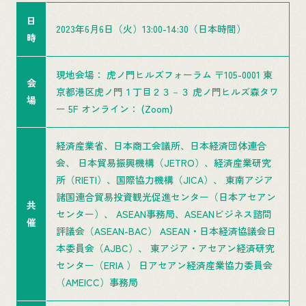
日
2023年6月6日（火）13:00-14:30（日本時間）
時
現地会場： 虎ノ門ヒルズフォーラム 〒105-0001 東
会
京都港区虎ノ門１丁目２３－３ 虎ノ門ヒルズ森タワ
場
ー 5F オンライン： (Zoom)
経済産業省、日本商工会議所、日本経済団体連合
会、 日本貿易振興機構（JETRO）、経済産業研究
所（RIETI）、国際協力機構（JICA）、 東南アジア
諸国連合貿易投資観光促進センター（日本アセアン
共
センター）、 ASEAN事務局、ASEANビジネス諮問
催
評議会（ASEAN-BAC） ASEAN・日本経済協議会日
本委員会（AJBC）、 東アジア・アセアン経済研究
センター（ERIA ） 日アセアン経済産業協力委員会
（AMEICC）事務局