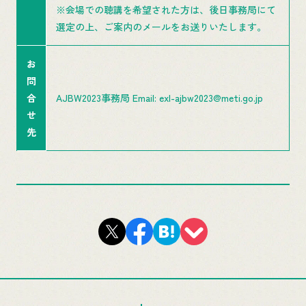
※会場での聴講を希望された方は、後日事務局にて
選定の上、ご案内のメールをお送りいたします。
お
問
合
AJBW2023事務局 Email: exl-ajbw2023@meti.go.jp
せ
先