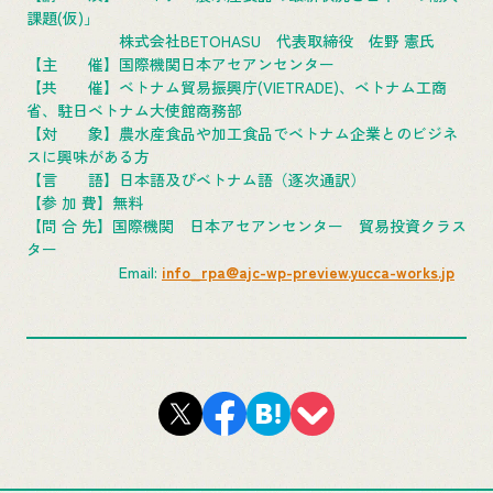
課題(仮)」
株式会社BETOHASU 代表取締役 佐野 憲氏
【主 催】国際機関日本アセアンセンター
【共 催】ベトナム貿易振興庁(VIETRADE)、ベトナム工商
省、駐日ベトナム大使館商務部
【対 象】農水産食品や加工食品でベトナム企業とのビジネ
スに興味がある方
【言 語】日本語及びベトナム語（逐次通訳）
【参 加 費】無料
【問 合 先】国際機関 日本アセアンセンター 貿易投資クラス
ター
Email:
info_rpa@ajc-wp-preview.yucca-works.jp