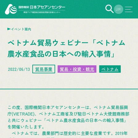
EN
JP
イベント案内
ベトナム貿易ウェビナー「ベトナム
農水産食品の日本への輸入事情」
2022/06/13
貿易事業
貿易・投資・観光
ベトナム
この度、国際機関日本アセアンセンターは、ベトナム貿易振興
庁(VIETRADE)、ベトナム工商省及び駐日ベトナム大使館商務部
と共にウェビナー「ベトナム農水産食品の日本への輸入事情」
を開催いたします。
ベトナムでは、農業部門は歴史的に主要な産業です。2019年