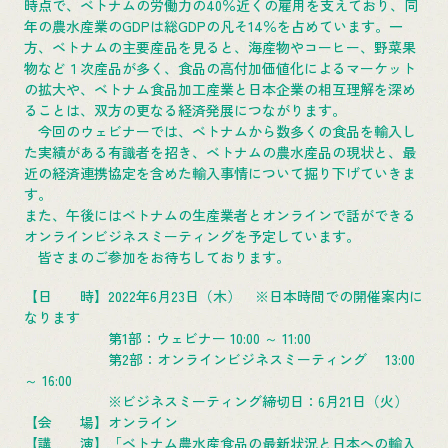
時点で、ベトナムの労働力の40％近くの雇用を支えており、同
年の農水産業のGDPは総GDPの凡そ14％を占めています。一
方、ベトナムの主要産品を見ると、海産物やコーヒー、野菜果
物など１次産品が多く、食品の高付加価値化によるマーケット
の拡大や、ベトナム食品加工産業と日本企業の相互理解を深め
ることは、双方の更なる経済発展につながります。
今回のウェビナーでは、ベトナムから数多くの食品を輸入し
た実績がある有識者を招き、ベトナムの農水産品の現状と、最
近の経済連携協定を含めた輸入事情について掘り下げていきま
す。
また、午後にはベトナムの生産業者とオンラインで話ができる
オンラインビジネスミーティングを予定しています。
皆さまのご参加をお待ちしております。
【日 時】2022年6月23日（木） ※日本時間での開催案内に
なります
第1部：ウェビナー 10:00 ～ 11:00
第2部：オンラインビジネスミーティング 13:00
～ 16:00
※ビジネスミーティング締切日：6月21日（火）
【会 場】オンライン
【講 演】「ベトナム農水産食品の最新状況と日本への輸入