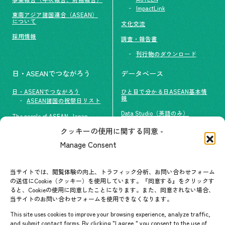
ImpactLink
東南アジア諸国連合（ASEAN）
について
文化交流
採用情報
調査・報告書
刊行物のダウンロード
日・ASEANでつながろう
データベース
日・ASEANでつながろう
ひと目で分かる日ASEAN基本情
報
ASEAN諸国の祝祭日リスト
Data Studio（英語のみ）
The people of ASEAN-Japan
クッキーの使用に関する同意 -
#ImpactASEAN
お問い合わせ
Manage Consent
グループ訪問の受け入れ
よくあるご質問
メールマガジン登録
当サイトでは、閲覧体験の向上、トラフィック分析、お問い合わせフォーム
お問い合わせ先一覧
ASEANPEDIA
の送信にCookie（クッキー）を使用しています。『同意する』をクリックす
ると、Cookieの使用に同意したことになります。また、同意されない場合、
当サイトのお問い合わせフォームを使用できなくなります。
イベント・お知らせ
This site uses cookies to improve your browsing experience, analyze traffic,
開催中・開催予定のイベント
and submit contact forms. By clicking "I agree," you consent to the use of