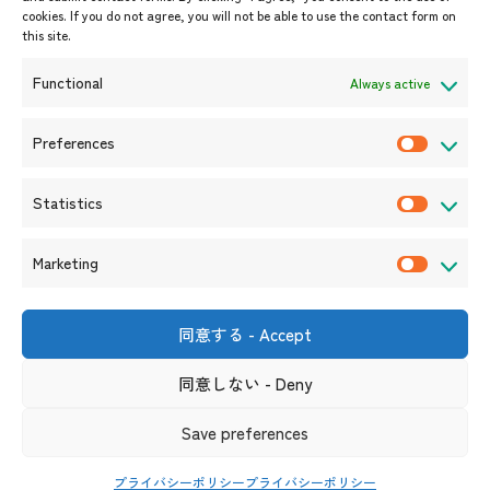
cookies. If you do not agree, you will not be able to use the contact form on
イベント案内
this site.
プレスリリース/メディア掲載情
報
Functional
Always active
入札/公募情報
お知らせ
Preferences
P
r
Statistics
e
S
f
t
Marketing
e
a
M
r
t
a
e
i
r
同意する - Accept
〒105-0004
n
s
k
東京都港区新橋6-17-19 新御成
門ビル1階
c
t
同意しない - Deny
e
（連絡先）
e
i
t
s
リンク集
サイト利用規約
プライバシーポリシー
Save preferences
c
i
ソーシャルメディアポリシー及び免責事項
s
n
プライバシーポリシー
プライバシーポリシー