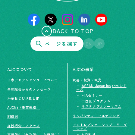
BACK TO TOP
ページを探す
EN
JP
AJCについて
AJCの事業
日本アセアンセンターについて
貿易・投資・観光
ASEAN-Japan Insights シリ
事務総長からのメッセージ
ーズ
FTAセミナー
沿革および活動目的
二国間プログラム
サステナブルツーリズム
AJC5.5（事業戦略）
キャパシティービルディング
組織図
アントレプレナーシップ・リーダ
施設紹介・アクセス
ーシップ
AJYELN
事業報告（年次報告、財務報告）