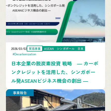
2026/03/02
貿易事業
ASEAN
シンガポール
日本
#Decarbonization
日本企業の脱炭素投資 戦略 ― カーボ
ンクレジットを活用した、シンガポー
ル発ASEANビジネス機会の創出 ―
事業報告