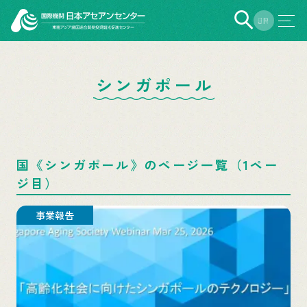
EN
JP
シンガポール
国《シンガポール》のページ一覧（1ペー
ジ目）
事業報告