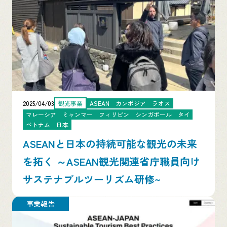
2025/04/03
観光事業
ASEAN
カンボジア
ラオス
マレーシア
ミャンマー
フィリピン
シンガポール
タイ
ベトナム
日本
ASEANと日本の持続可能な観光の未来
を拓く ～ASEAN観光関連省庁職員向け
サステナブルツーリズム研修~
事業報告