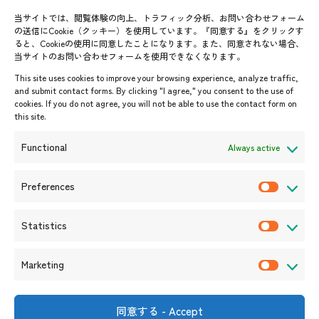
メールマガジン登録
当サイトでは、閲覧体験の向上、トラフィック分析、お問い合わせフォーム
お問い合わせ先一覧
ASEANPEDIA
の送信にCookie（クッキー）を使用しています。『同意する』をクリックす
ると、Cookieの使用に同意したことになります。また、同意されない場合、
当サイトのお問い合わせフォームを使用できなくなります。
イベント・お知らせ
This site uses cookies to improve your browsing experience, analyze traffic,
開催中・開催予定のイベント
and submit contact forms. By clicking "I agree," you consent to the use of
cookies. If you do not agree, you will not be able to use the contact form on
イベント案内
this site.
プレスリリース/メディア掲載情
報
Functional
Always active
入札/公募情報
お知らせ
Preferences
P
r
Statistics
e
S
f
t
Marketing
e
a
M
r
t
a
e
i
r
同意する - Accept
〒105-0004
n