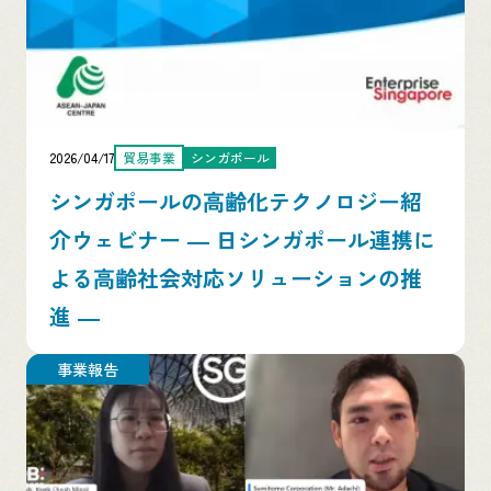
2026/04/17
貿易事業
シンガポール
シンガポールの高齢化テクノロジー紹
介ウェビナー ― 日シンガポール連携に
よる高齢社会対応ソリューションの推
進 ―
事業報告