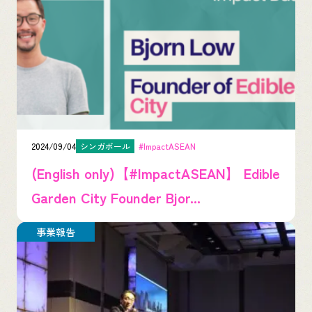
2024/09/04
シンガポール
#ImpactASEAN
(English only)【#ImpactASEAN】 Edible
Garden City Founder Bjor...
事業報告