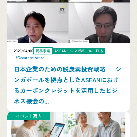
2026/04/06
貿易事業
ASEAN
シンガポール
日本
#Decarbonization
日本企業のための脱炭素投資戦略 ― シ
ンガポールを拠点としたASEANにおけ
るカーボンクレジットを活用したビジ
ネス機会の...
イベント案内