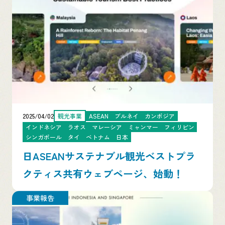
2025/04/02
観光事業
ASEAN
ブルネイ
カンボジア
インドネシア
ラオス
マレーシア
ミャンマー
フィリピン
シンガポール
タイ
ベトナム
日本
日ASEANサステナブル観光ベストプラ
クティス共有ウェブページ、始動！
事業報告