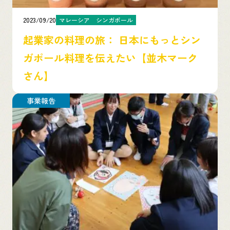
2023/09/20
マレーシア
シンガポール
起業家の料理の旅： 日本にもっとシン
ガポール料理を伝えたい【並木マーク
さん】
事業報告