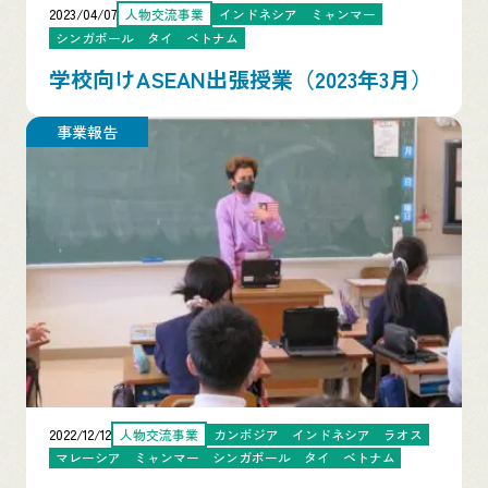
2023/04/07
人物交流事業
インドネシア
ミャンマー
シンガポール
タイ
ベトナム
学校向けASEAN出張授業（2023年3月）
事業報告
2022/12/12
人物交流事業
カンボジア
インドネシア
ラオス
マレーシア
ミャンマー
シンガポール
タイ
ベトナム