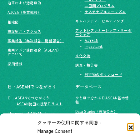
沿革および活動目的
二国間プログラム
サステナブルツーリズム
AJC5.5（事業戦略）
キャパシティービルディング
組織図
アントレプレナーシップ・リーダ
施設紹介・アクセス
ーシップ
AJYELN
事業報告（年次報告、財務報告）
ImpactLink
東南アジア諸国連合（ASEAN）
について
文化交流
採用情報
調査・報告書
刊行物のダウンロード
日・ASEANでつながろう
データベース
日・ASEANでつながろう
ひと目で分かる日ASEAN基本情
報
ASEAN諸国の祝祭日リスト
Data Studio（英語のみ）
The people of ASEAN-Japan
クッキーの使用に関する同意 -
#ImpactASEAN
お問い合わせ
Manage Consent
グループ訪問の受け入れ
よくあるご質問