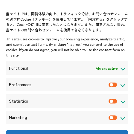
よくあるご質問
メールマガジン登録
当サイトでは、閲覧体験の向上、トラフィック分析、お問い合わせフォーム
お問い合わせ先一覧
ASEANPEDIA
の送信にCookie（クッキー）を使用しています。『同意する』をクリックす
ると、Cookieの使用に同意したことになります。また、同意されない場合、
当サイトのお問い合わせフォームを使用できなくなります。
イベント・お知らせ
This site uses cookies to improve your browsing experience, analyze traffic,
開催中・開催予定のイベント
and submit contact forms. By clicking "I agree," you consent to the use of
cookies. If you do not agree, you will not be able to use the contact form on
イベント案内
this site.
プレスリリース/メディア掲載情
報
Functional
Always active
入札/公募情報
お知らせ
Preferences
P
r
Statistics
e
S
f
t
Marketing
e
a
M
r
t
a
e