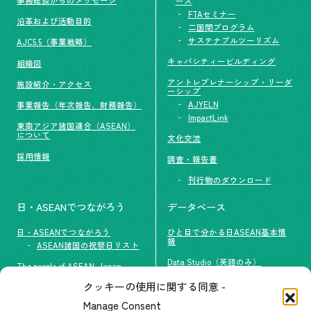
ーズ
FTAセミナー
沿革および活動目的
二国間プログラム
サステナブルツーリズム
AJC5.5（事業戦略）
キャパシティービルディング
組織図
アントレプレナーシップ・リーダ
施設紹介・アクセス
ーシップ
AJYELN
事業報告（年次報告、財務報告）
ImpactLink
東南アジア諸国連合（ASEAN）
について
文化交流
採用情報
調査・報告書
刊行物のダウンロード
日・ASEANでつながろう
データベース
日・ASEANでつながろう
ひと目で分かる日ASEAN基本情
報
ASEAN諸国の祝祭日リスト
Data Studio（英語のみ）
The people of ASEAN-Japan
クッキーの使用に関する同意 -
#ImpactASEAN
お問い合わせ
Manage Consent
グループ訪問の受け入れ